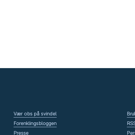
Vær obs på svindel
Bru
Forenklingsbloggen
RS
Presse
Per