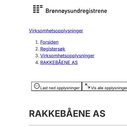
Registersøk
Aksjesel
Registrer
Virksomhetsopplysninger
Lag og forening
Flere
Forsiden
Registrere, endre, slette
organisa
Registersøk
Virksomhetsopplysninger
RAKKEBÅENE AS
Tinglysing
Jeger
Betaling 
Opplysninger er skjult
Last ned opplysninger
Vis alle opplysninge
Offentlig sektor
Andre t
RAKKEBÅENE AS