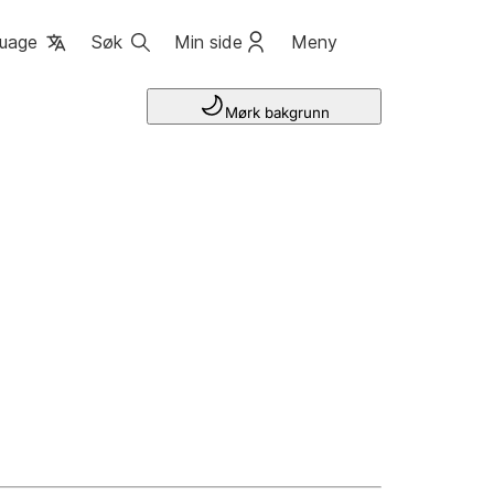
uage
Søk
Min side
Meny
Mørk bakgrunn