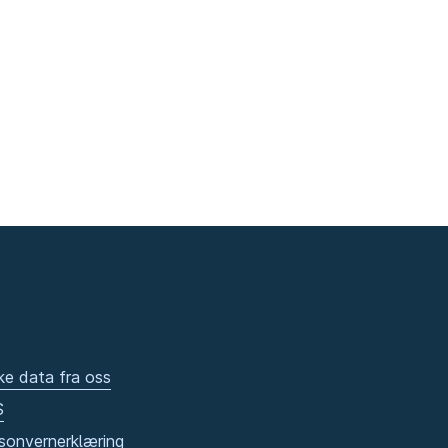
ke data fra oss
S
sonvernerklæring