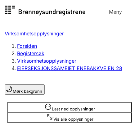
Hopp
Meny
Registersøk
til
Søk
Velg språk
innhold
Virksomhetsopplysninger
Aksjeselskap
Registrere, endre, slette
Forsiden
Registersøk
Virksomhetsopplysninger
Enkeltpersonforetak
EIERSEKSJONSSAMEIET ENEBAKKVEIEN 28
Registrere, endre, slette
Mørk bakgrunn
Lag og forening
Registrere, endre, slette
Opplysninger er skjult
Last ned opplysninger
Vis alle opplysninger
Flere organisasjonsformer