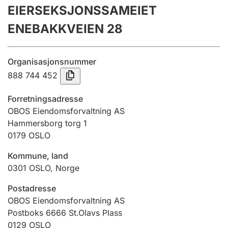
EIERSEKSJONSSAMEIET
Årsregnskap
ENEBAKKVEIEN 28
Innsending og forsinkelsesgebyr
Organisasjonsnummer
Tinglysing
888 744 452
Forretningsadresse
Jeger
OBOS Eiendomsforvaltning AS
Betaling og jegeravgiftskort
Hammersborg torg 1
0179
OSLO
Kommune, land
Ektepaktveileder
0301
OSLO
,
Norge
Postadresse
Offentlig sektor
OBOS Eiendomsforvaltning AS
Postboks 6666 St.Olavs Plass
0129
OSLO