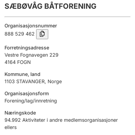
SÆBØVÅG BÅTFORENING
Årsregnskap
Innsending og forsinkelsesgebyr
Organisasjonsnummer
888 529 462
Tinglysing
Forretningsadresse
Vestre Fognavegen 229
4164
FOGN
Jeger
Betaling og jegeravgiftskort
Kommune, land
1103
STAVANGER
,
Norge
Ektepaktveileder
Organisasjonsform
Forening/lag/innretning
Næringskode
Offentlig sektor
94.992
Aktiviteter i andre medlemsorganisasjoner
ellers