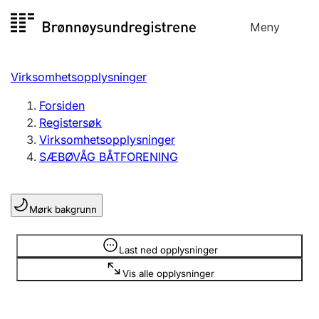
Hopp
Meny
Registersøk
til
Søk
Velg språk
innhold
Virksomhetsopplysninger
Aksjeselskap
Registrere, endre, slette
Forsiden
Registersøk
Virksomhetsopplysninger
Enkeltpersonforetak
SÆBØVÅG BÅTFORENING
Registrere, endre, slette
Mørk bakgrunn
Lag og forening
Registrere, endre, slette
Opplysninger er skjult
Last ned opplysninger
Vis alle opplysninger
Flere organisasjonsformer