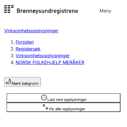
Hopp
Meny
Registersøk
til
Søk
Velg språk
innhold
Virksomhetsopplysninger
Aksjeselskap
Registrere, endre, slette
Forsiden
Registersøk
Virksomhetsopplysninger
Enkeltpersonforetak
NORSK FOLKEHJELP MERÅKER
Registrere, endre, slette
Mørk bakgrunn
Lag og forening
Registrere, endre, slette
Opplysninger er skjult
Last ned opplysninger
Vis alle opplysninger
Flere organisasjonsformer