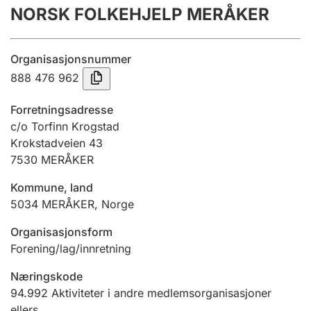
NORSK FOLKEHJELP MERÅKER
Årsregnskap
Innsending og forsinkelsesgebyr
Organisasjonsnummer
888 476 962
Tinglysing
Forretningsadresse
c/o Torfinn Krogstad
Krokstadveien 43
Jeger
7530
MERÅKER
Betaling og jegeravgiftskort
Kommune, land
5034
MERÅKER
,
Norge
Ektepaktveileder
Organisasjonsform
Forening/lag/innretning
Offentlig sektor
Næringskode
94.992
Aktiviteter i andre medlemsorganisasjoner
ellers