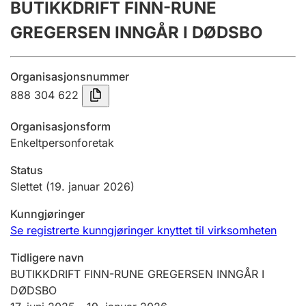
BUTIKKDRIFT FINN-RUNE
Årsregnskap
GREGERSEN INNGÅR I DØDSBO
Innsending og forsinkelsesgebyr
Organisasjonsnummer
Tinglysing
888 304 622
Organisasjonsform
Enkeltpersonforetak
Jeger
Betaling og jegeravgiftskort
Status
Slettet
(19. januar 2026)
Ektepaktveileder
Kunngjøringer
Se registrerte kunngjøringer knyttet til virksomheten
Tidligere navn
Offentlig sektor
BUTIKKDRIFT FINN-RUNE GREGERSEN INNGÅR I
DØDSBO