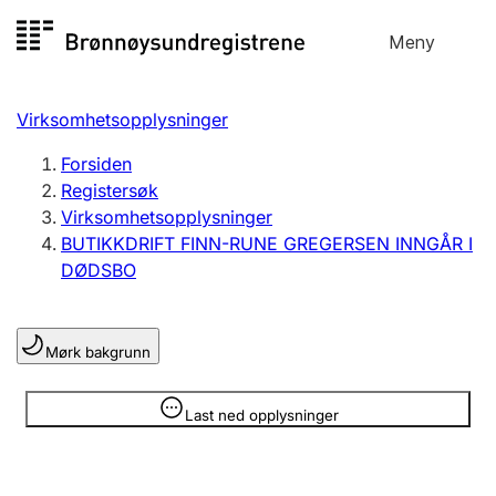
Hopp
Meny
Registersøk
til
Søk
Velg språk
innhold
Virksomhetsopplysninger
Aksjeselskap
Registrere, endre, slette
Forsiden
Registersøk
Virksomhetsopplysninger
Enkeltpersonforetak
BUTIKKDRIFT FINN-RUNE GREGERSEN INNGÅR I
Registrere, endre, slette
DØDSBO
Lag og forening
Mørk bakgrunn
Registrere, endre, slette
Opplysninger er skjult
Last ned opplysninger
Flere organisasjonsformer