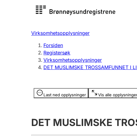
Registersøk
Aksjesel
Registrer
Virksomhetsopplysninger
Lag og forening
Flere
Forsiden
Registrere, endre, slette
organisa
Registersøk
Virksomhetsopplysninger
DET MUSLIMSKE TROSSAMFUNNET I L
Tinglysing
Jeger
Betaling 
Opplysninger er skjult
Last ned opplysninger
Vis alle opplysninge
Offentlig sektor
Andre t
DET MUSLIMSKE TRO