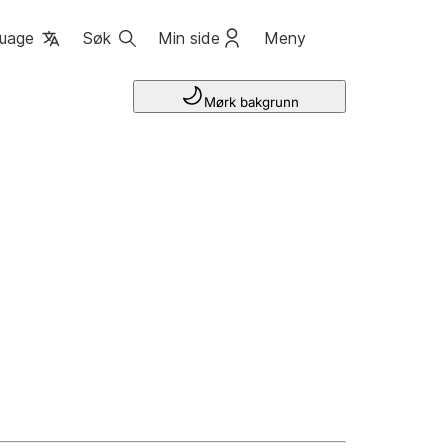
uage
Søk
Min side
Meny
Mørk bakgrunn