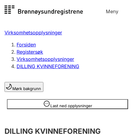
Hopp
Meny
Registersøk
til
Søk
Velg språk
innhold
Virksomhetsopplysninger
Aksjeselskap
Registrere, endre, slette
Forsiden
Registersøk
Virksomhetsopplysninger
Enkeltpersonforetak
DILLING KVINNEFORENING
Registrere, endre, slette
Mørk bakgrunn
Lag og forening
Registrere, endre, slette
Opplysninger er skjult
Last ned opplysninger
Flere organisasjonsformer
DILLING KVINNEFORENING