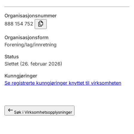
Årsregnskap
Organisasjonsnummer
Innsending og forsinkelsesgebyr
888 154 752
Organisasjonsform
Tinglysing
Forening/lag/innretning
Status
Jeger
Slettet
(26. februar 2026)
Betaling og jegeravgiftskort
Kunngjøringer
Se registrerte kunngjøringer knyttet til virksomheten
Ektepaktveileder
Søk i Virksomhetsopplysninger
Offentlig sektor