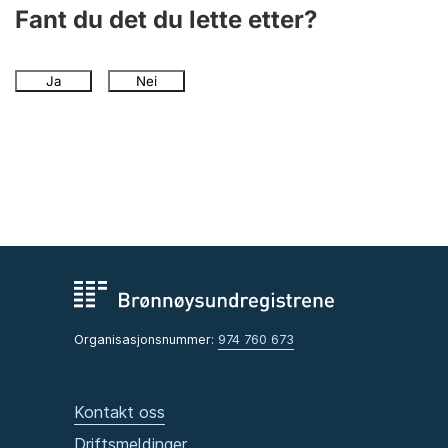
Andre tema
Fant du det du lette etter?
Ja
Nei
Organisasjonsnummer:
974 760 673
Kontakt oss
Driftsmeldinger