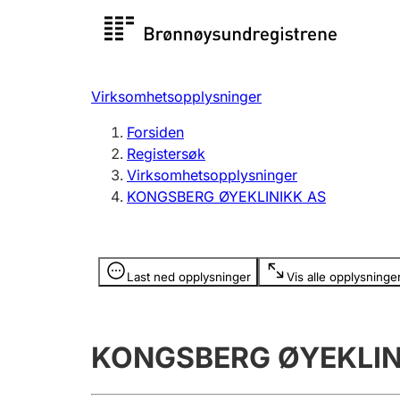
Registersøk
Aksjesel
Registrer
Virksomhetsopplysninger
Lag og forening
Flere
Forsiden
Registrere, endre, slette
organisa
Registersøk
Virksomhetsopplysninger
KONGSBERG ØYEKLINIKK AS
Tinglysing
Jeger
Betaling 
Opplysninger er skjult
Last ned opplysninger
Vis alle opplysninge
Offentlig sektor
Andre t
KONGSBERG ØYEKLIN