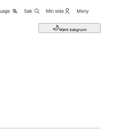
uage
Søk
Min side
Meny
Mørk bakgrunn