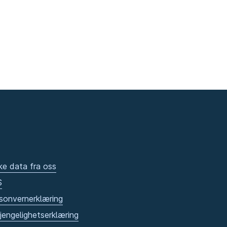
ke data fra oss
S
sonvernerklæring
gjengelighetserklæring