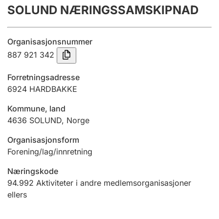
SOLUND NÆRINGSSAMSKIPNAD
Årsregnskap
Innsending og forsinkelsesgebyr
Organisasjonsnummer
887 921 342
Tinglysing
Forretningsadresse
6924
HARDBAKKE
Jeger
Kommune, land
Betaling og jegeravgiftskort
4636
SOLUND
,
Norge
Organisasjonsform
Ektepaktveileder
Forening/lag/innretning
Næringskode
94.992
Aktiviteter i andre medlemsorganisasjoner
Offentlig sektor
ellers