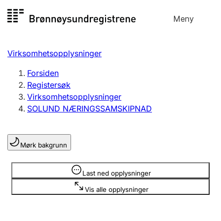
Hopp
Meny
Registersøk
til
Søk
Velg språk
innhold
Virksomhetsopplysninger
Aksjeselskap
Registrere, endre, slette
Forsiden
Registersøk
Virksomhetsopplysninger
Enkeltpersonforetak
SOLUND NÆRINGSSAMSKIPNAD
Registrere, endre, slette
Mørk bakgrunn
Lag og forening
Registrere, endre, slette
Opplysninger er skjult
Last ned opplysninger
Vis alle opplysninger
Flere organisasjonsformer