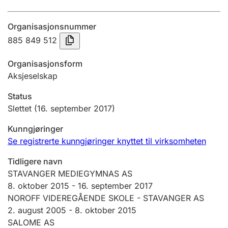
Årsregnskap
Organisasjonsnummer
Innsending og forsinkelsesgebyr
885 849 512
Organisasjonsform
Tinglysing
Aksjeselskap
Status
Jeger
Slettet
(16. september 2017)
Betaling og jegeravgiftskort
Kunngjøringer
Se registrerte kunngjøringer knyttet til virksomheten
Ektepaktveileder
Tidligere navn
STAVANGER MEDIEGYMNAS AS
8. oktober 2015
-
16. september 2017
Offentlig sektor
NOROFF VIDEREGÅENDE SKOLE - STAVANGER AS
2. august 2005 -
8. oktober 2015
SALOME AS