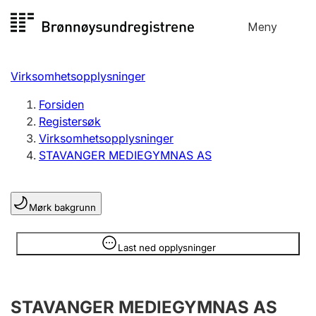
Hopp
Meny
Registersøk
til
Søk
Velg språk
innhold
Virksomhetsopplysninger
Aksjeselskap
Registrere, endre, slette
Forsiden
Registersøk
Virksomhetsopplysninger
Enkeltpersonforetak
STAVANGER MEDIEGYMNAS AS
Registrere, endre, slette
Mørk bakgrunn
Lag og forening
Registrere, endre, slette
Opplysninger er skjult
Last ned opplysninger
Flere organisasjonsformer
STAVANGER MEDIEGYMNAS AS