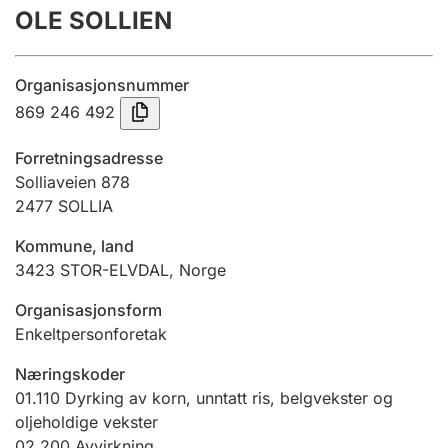
OLE SOLLIEN
Årsregnskap
Innsending og forsinkelsesgebyr
Organisasjonsnummer
869 246 492
Tinglysing
Forretningsadresse
Solliaveien 878
2477
SOLLIA
Jeger
Betaling og jegeravgiftskort
Kommune, land
3423
STOR-ELVDAL
,
Norge
Ektepaktveileder
Organisasjonsform
Enkeltpersonforetak
Næringskoder
Offentlig sektor
01.110
Dyrking av korn, unntatt ris, belgvekster og
oljeholdige vekster
02.200
Avvirkning