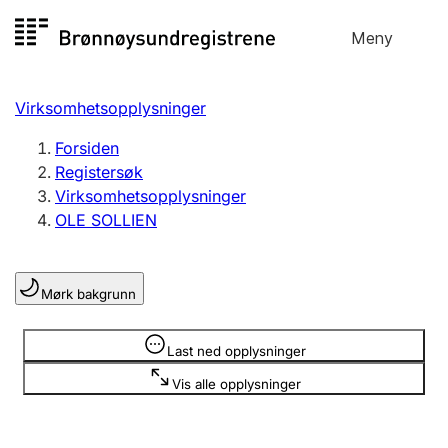
Hopp
Meny
Registersøk
til
Søk
Velg språk
innhold
Virksomhetsopplysninger
Aksjeselskap
Registrere, endre, slette
Forsiden
Registersøk
Virksomhetsopplysninger
Enkeltpersonforetak
OLE SOLLIEN
Registrere, endre, slette
Mørk bakgrunn
Lag og forening
Registrere, endre, slette
Opplysninger er skjult
Last ned opplysninger
Vis alle opplysninger
Flere organisasjonsformer