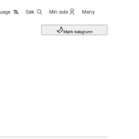
uage
Søk
Min side
Meny
Mørk bakgrunn