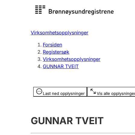
Registersøk
Aksjesel
Registrer
Virksomhetsopplysninger
Lag og forening
Flere
Forsiden
Registrere, endre, slette
organisa
Registersøk
Virksomhetsopplysninger
GUNNAR TVEIT
Tinglysing
Jeger
Betaling 
Opplysninger er skjult
Last ned opplysninger
Vis alle opplysninge
Offentlig sektor
Andre t
GUNNAR TVEIT