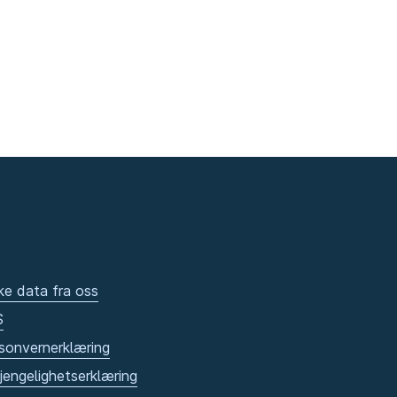
ke data fra oss
S
sonvernerklæring
gjengelighetserklæring