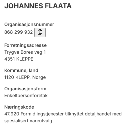
JOHANNES FLAATA
Årsregnskap
Innsending og forsinkelsesgebyr
Organisasjonsnummer
868 299 932
Tinglysing
Forretningsadresse
Trygve Bores veg 1
4351
KLEPPE
Jeger
Betaling og jegeravgiftskort
Kommune, land
1120
KLEPP
,
Norge
Ektepaktveileder
Organisasjonsform
Enkeltpersonforetak
Næringskode
Offentlig sektor
47.920
Formidlingstjenester tilknyttet detaljhandel med
spesialisert vareutvalg