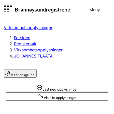
Hopp
Meny
Registersøk
til
Søk
Velg språk
innhold
Virksomhetsopplysninger
Aksjeselskap
Registrere, endre, slette
Forsiden
Registersøk
Virksomhetsopplysninger
Enkeltpersonforetak
JOHANNES FLAATA
Registrere, endre, slette
Mørk bakgrunn
Lag og forening
Registrere, endre, slette
Opplysninger er skjult
Last ned opplysninger
Vis alle opplysninger
Flere organisasjonsformer