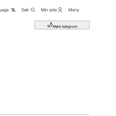
uage
Søk
Min side
Meny
Mørk bakgrunn