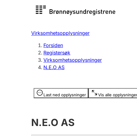
Registersøk
Aksjesel
Registrer
Virksomhetsopplysninger
Lag og forening
Flere
Forsiden
Registrere, endre, slette
organisa
Registersøk
Virksomhetsopplysninger
N.E.O AS
Tinglysing
Jeger
Betaling 
Opplysninger er skjult
Last ned opplysninger
Vis alle opplysninge
Offentlig sektor
Andre t
N.E.O AS