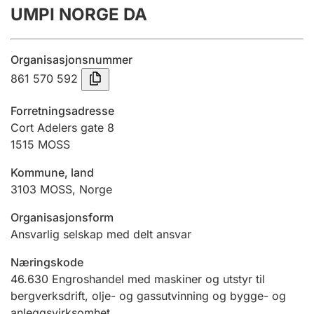
UMPI NORGE DA
Årsregnskap
Innsending og forsinkelsesgebyr
Organisasjonsnummer
861 570 592
Tinglysing
Forretningsadresse
Cort Adelers gate 8
1515
MOSS
Jeger
Betaling og jegeravgiftskort
Kommune, land
3103
MOSS
,
Norge
Ektepaktveileder
Organisasjonsform
Ansvarlig selskap med delt ansvar
Næringskode
Offentlig sektor
46.630
Engroshandel med maskiner og utstyr til
bergverksdrift, olje- og gassutvinning og bygge- og
anleggsvirksomhet