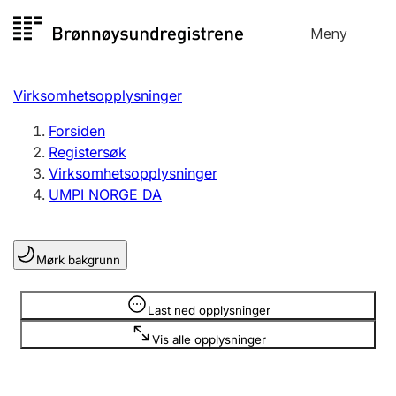
Hopp
Meny
Registersøk
til
Søk
Velg språk
innhold
Virksomhetsopplysninger
Aksjeselskap
Registrere, endre, slette
Forsiden
Registersøk
Virksomhetsopplysninger
Enkeltpersonforetak
UMPI NORGE DA
Registrere, endre, slette
Mørk bakgrunn
Lag og forening
Registrere, endre, slette
Opplysninger er skjult
Last ned opplysninger
Vis alle opplysninger
Flere organisasjonsformer