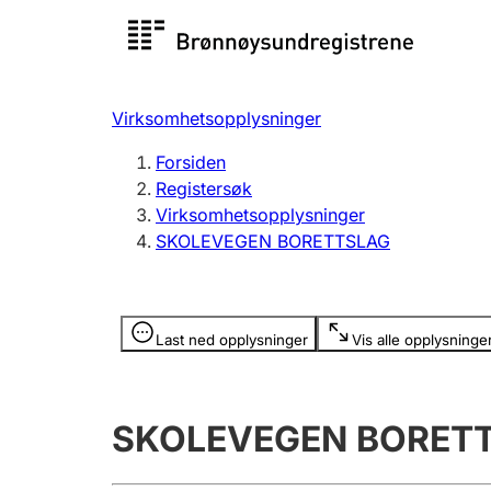
Registersøk
Aksjesel
Registrer
Virksomhetsopplysninger
Lag og forening
Flere
Forsiden
Registrere, endre, slette
organisa
Registersøk
Virksomhetsopplysninger
SKOLEVEGEN BORETTSLAG
Tinglysing
Jeger
Betaling 
Opplysninger er skjult
Last ned opplysninger
Vis alle opplysninge
Offentlig sektor
Andre t
SKOLEVEGEN BORET