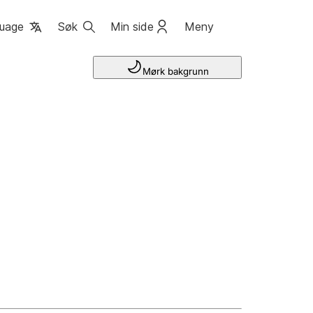
uage
Søk
Min side
Meny
Mørk bakgrunn