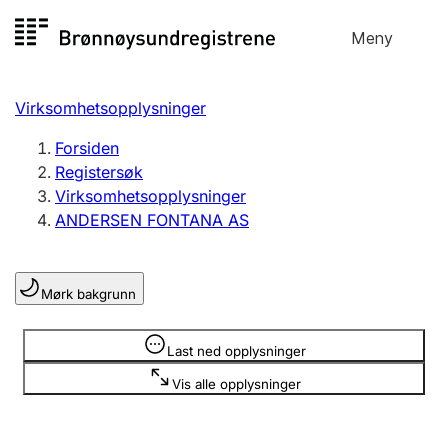
Hopp
Meny
Registersøk
til
Søk
Velg språk
innhold
Virksomhetsopplysninger
Aksjeselskap
Registrere, endre, slette
Forsiden
Registersøk
Virksomhetsopplysninger
Enkeltpersonforetak
ANDERSEN FONTANA AS
Registrere, endre, slette
Mørk bakgrunn
Lag og forening
Registrere, endre, slette
Opplysninger er skjult
Last ned opplysninger
Vis alle opplysninger
Flere organisasjonsformer