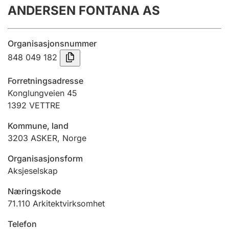
ANDERSEN FONTANA AS
Årsregnskap
Innsending og forsinkelsesgebyr
Organisasjonsnummer
848 049 182
Tinglysing
Forretningsadresse
Konglungveien 45
1392
VETTRE
Jeger
Betaling og jegeravgiftskort
Kommune, land
3203
ASKER
,
Norge
Ektepaktveileder
Organisasjonsform
Aksjeselskap
Næringskode
Offentlig sektor
71.110
Arkitektvirksomhet
Telefon