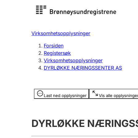
Registersøk
Aksjesel
Registrer
Virksomhetsopplysninger
Lag og forening
Flere
Forsiden
Registrere, endre, slette
organisa
Registersøk
Virksomhetsopplysninger
DYRLØKKE NÆRINGSSENTER AS
Tinglysing
Jeger
Betaling 
Opplysninger er skjult
Last ned opplysninger
Vis alle opplysninge
Offentlig sektor
Andre t
DYRLØKKE NÆRINGS