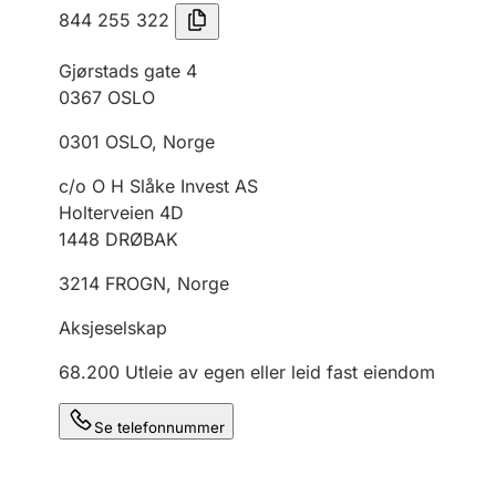
844 255 322
Gjørstads gate 4
0367
OSLO
0301
OSLO
,
Norge
c/o O H Slåke Invest AS
Holterveien 4D
1448
DRØBAK
3214
FROGN
,
Norge
Aksjeselskap
68.200
Utleie av egen eller leid fast eiendom
Se telefonnummer