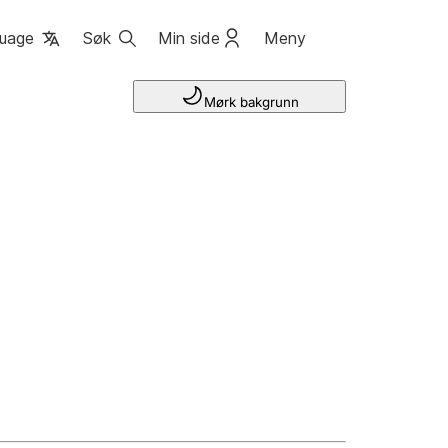
uage
Søk
Min side
Meny
Mørk bakgrunn