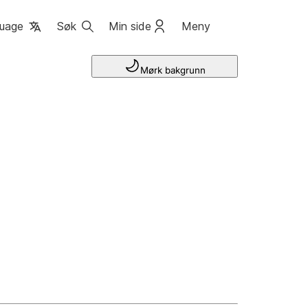
uage
Søk
Min side
Meny
Mørk bakgrunn