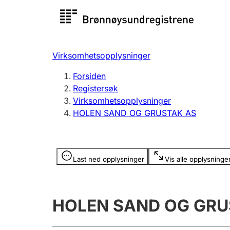
Registersøk
Aksjesel
Registrer
Virksomhetsopplysninger
Lag og forening
Flere
Forsiden
Registrere, endre, slette
organisa
Registersøk
Virksomhetsopplysninger
HOLEN SAND OG GRUSTAK AS
Tinglysing
Jeger
Betaling 
Opplysninger er skjult
Last ned opplysninger
Vis alle opplysninge
Offentlig sektor
Andre t
HOLEN SAND OG GRU