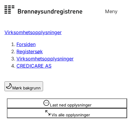
Hopp
Meny
Registersøk
til
Søk
Velg språk
innhold
Virksomhetsopplysninger
Aksjeselskap
Registrere, endre, slette
Forsiden
Registersøk
Virksomhetsopplysninger
Enkeltpersonforetak
CREDICARE AS
Registrere, endre, slette
Mørk bakgrunn
Lag og forening
Registrere, endre, slette
Opplysninger er skjult
Last ned opplysninger
Vis alle opplysninger
Flere organisasjonsformer