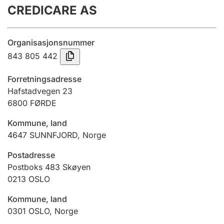
CREDICARE AS
Årsregnskap
Innsending og forsinkelsesgebyr
Organisasjonsnummer
843 805 442
Tinglysing
Forretningsadresse
Hafstadvegen 23
6800
FØRDE
Jeger
Betaling og jegeravgiftskort
Kommune, land
4647
SUNNFJORD
,
Norge
Ektepaktveileder
Postadresse
Postboks 483 Skøyen
0213
OSLO
Offentlig sektor
Kommune, land
0301
OSLO
,
Norge