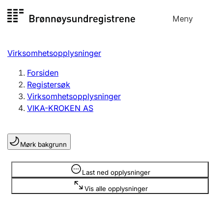
Hopp
Meny
Registersøk
til
Søk
Velg språk
innhold
Virksomhetsopplysninger
Aksjeselskap
Registrere, endre, slette
Forsiden
Registersøk
Virksomhetsopplysninger
Enkeltpersonforetak
VIKA-KROKEN AS
Registrere, endre, slette
Mørk bakgrunn
Lag og forening
Registrere, endre, slette
Opplysninger er skjult
Last ned opplysninger
Vis alle opplysninger
Flere organisasjonsformer