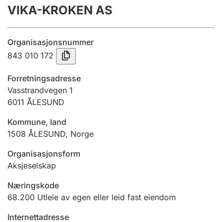
VIKA-KROKEN AS
Årsregnskap
Innsending og forsinkelsesgebyr
Organisasjonsnummer
843 010 172
Tinglysing
Forretningsadresse
Vasstrandvegen 1
6011
ÅLESUND
Jeger
Betaling og jegeravgiftskort
Kommune, land
1508
ÅLESUND
,
Norge
Ektepaktveileder
Organisasjonsform
Aksjeselskap
Næringskode
Offentlig sektor
68.200
Utleie av egen eller leid fast eiendom
Internettadresse