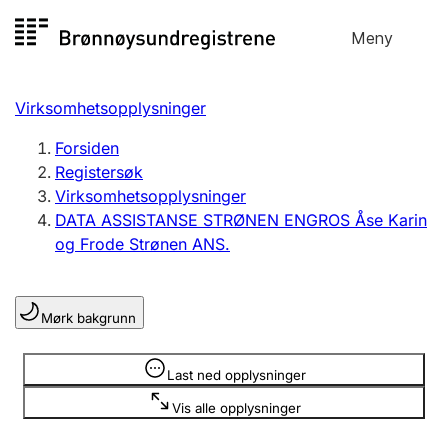
Hopp
Meny
Registersøk
til
Søk
Velg språk
innhold
Virksomhetsopplysninger
Aksjeselskap
Registrere, endre, slette
Forsiden
Registersøk
Virksomhetsopplysninger
Enkeltpersonforetak
DATA ASSISTANSE STRØNEN ENGROS Åse Karin
Registrere, endre, slette
og Frode Strønen ANS.
Lag og forening
Mørk bakgrunn
Registrere, endre, slette
Opplysninger er skjult
Last ned opplysninger
Flere organisasjonsformer
Vis alle opplysninger