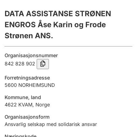
Årsregnskap
DATA ASSISTANSE STRØNEN
Innsending og forsinkelsesgebyr
ENGROS Åse Karin og Frode
Strønen ANS.
Tinglysing
Organisasjonsnummer
842 828 902
Jeger
Betaling og jegeravgiftskort
Forretningsadresse
5600
NORHEIMSUND
Ektepaktveileder
Kommune, land
4622
KVAM
,
Norge
Organisasjonsform
Offentlig sektor
Ansvarlig selskap med solidarisk ansvar
Næringskode