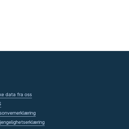
ke data fra oss
S
sonvernerklæring
gjengelighetserklæring