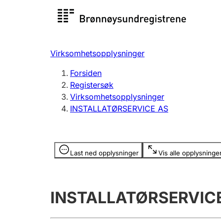
Registersøk
Aksjesel
Registrer
Virksomhetsopplysninger
Lag og forening
Flere
Forsiden
Registrere, endre, slette
organisa
Registersøk
Virksomhetsopplysninger
INSTALLATØRSERVICE AS
Tinglysing
Jeger
Betaling 
Opplysninger er skjult
Last ned opplysninger
Vis alle opplysninge
Offentlig sektor
Andre t
INSTALLATØRSERVIC