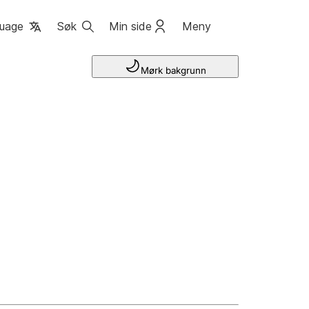
uage
Søk
Min side
Meny
Mørk bakgrunn