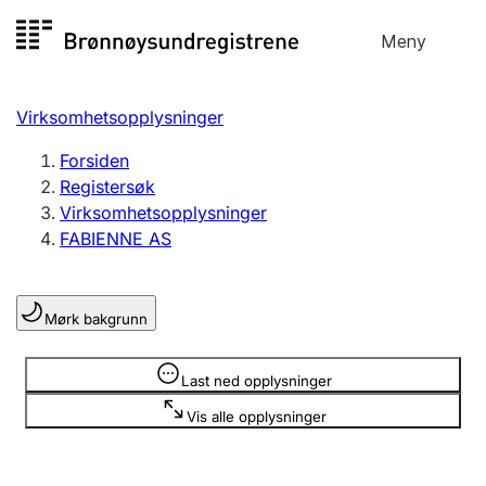
Hopp
Meny
Registersøk
til
Søk
Velg språk
innhold
Virksomhetsopplysninger
Aksjeselskap
Registrere, endre, slette
Forsiden
Registersøk
Virksomhetsopplysninger
Enkeltpersonforetak
FABIENNE AS
Registrere, endre, slette
Mørk bakgrunn
Lag og forening
Registrere, endre, slette
Opplysninger er skjult
Last ned opplysninger
Vis alle opplysninger
Flere organisasjonsformer