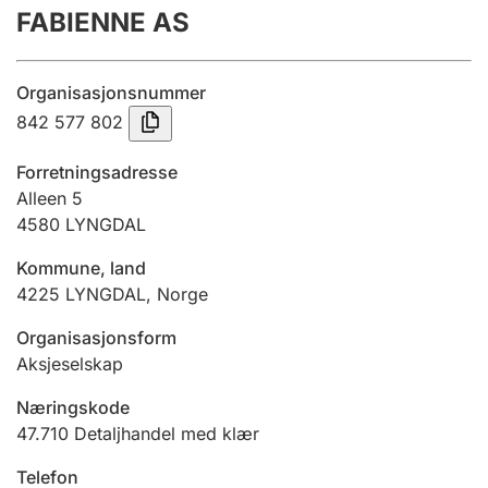
FABIENNE AS
Årsregnskap
Innsending og forsinkelsesgebyr
Organisasjonsnummer
842 577 802
Tinglysing
Forretningsadresse
Alleen 5
4580
LYNGDAL
Jeger
Betaling og jegeravgiftskort
Kommune, land
4225
LYNGDAL
,
Norge
Ektepaktveileder
Organisasjonsform
Aksjeselskap
Næringskode
Offentlig sektor
47.710
Detaljhandel med klær
Telefon