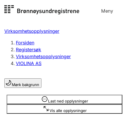
Hopp
Meny
Registersøk
til
Søk
Velg språk
innhold
Virksomhetsopplysninger
Aksjeselskap
Registrere, endre, slette
Forsiden
Registersøk
Virksomhetsopplysninger
Enkeltpersonforetak
VIOLINA AS
Registrere, endre, slette
Mørk bakgrunn
Lag og forening
Registrere, endre, slette
Opplysninger er skjult
Last ned opplysninger
Vis alle opplysninger
Flere organisasjonsformer