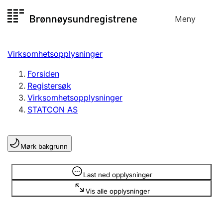
Hopp
Meny
Registersøk
til
Søk
Velg språk
innhold
Virksomhetsopplysninger
Aksjeselskap
Registrere, endre, slette
Forsiden
Registersøk
Virksomhetsopplysninger
Enkeltpersonforetak
STATCON AS
Registrere, endre, slette
Mørk bakgrunn
Lag og forening
Registrere, endre, slette
Opplysninger er skjult
Last ned opplysninger
Vis alle opplysninger
Flere organisasjonsformer