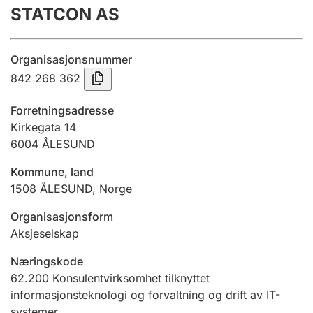
STATCON AS
Årsregnskap
Innsending og forsinkelsesgebyr
Organisasjonsnummer
842 268 362
Tinglysing
Forretningsadresse
Kirkegata 14
6004
ÅLESUND
Jeger
Betaling og jegeravgiftskort
Kommune, land
1508
ÅLESUND
,
Norge
Ektepaktveileder
Organisasjonsform
Aksjeselskap
Næringskode
Offentlig sektor
62.200
Konsulentvirksomhet tilknyttet
informasjonsteknologi og forvaltning og drift av IT-
systemer