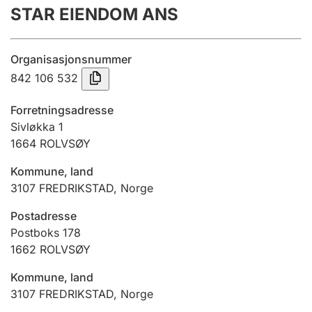
STAR EIENDOM ANS
Årsregnskap
Innsending og forsinkelsesgebyr
Organisasjonsnummer
842 106 532
Tinglysing
Forretningsadresse
Sivløkka 1
1664
ROLVSØY
Jeger
Betaling og jegeravgiftskort
Kommune, land
3107
FREDRIKSTAD
,
Norge
Ektepaktveileder
Postadresse
Postboks 178
1662
ROLVSØY
Offentlig sektor
Kommune, land
3107
FREDRIKSTAD
,
Norge