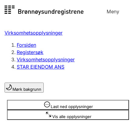
Hopp
Meny
Registersøk
til
Søk
Velg språk
innhold
Virksomhetsopplysninger
Aksjeselskap
Registrere, endre, slette
Forsiden
Registersøk
Virksomhetsopplysninger
Enkeltpersonforetak
STAR EIENDOM ANS
Registrere, endre, slette
Mørk bakgrunn
Lag og forening
Registrere, endre, slette
Opplysninger er skjult
Last ned opplysninger
Vis alle opplysninger
Flere organisasjonsformer