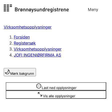
Hopp
Meny
Registersøk
til
Søk
Velg språk
innhold
Virksomhetsopplysninger
Aksjeselskap
Registrere, endre, slette
Forsiden
Registersøk
Virksomhetsopplysninger
Enkeltpersonforetak
JOFI INGENIØRFIRMA AS
Registrere, endre, slette
Mørk bakgrunn
Lag og forening
Registrere, endre, slette
Opplysninger er skjult
Last ned opplysninger
Vis alle opplysninger
Flere organisasjonsformer