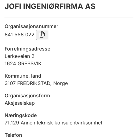
JOFI INGENIØRFIRMA AS
Årsregnskap
Innsending og forsinkelsesgebyr
Organisasjonsnummer
841 558 022
Tinglysing
Forretningsadresse
Lerkeveien 2
1624
GRESSVIK
Jeger
Betaling og jegeravgiftskort
Kommune, land
3107
FREDRIKSTAD
,
Norge
Ektepaktveileder
Organisasjonsform
Aksjeselskap
Næringskode
Offentlig sektor
71.129
Annen teknisk konsulentvirksomhet
Telefon