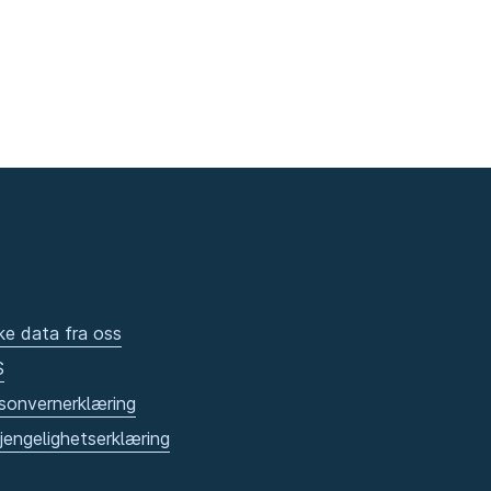
ke data fra oss
S
sonvernerklæring
gjengelighetserklæring