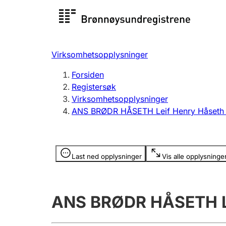
Registersøk
Aksjesel
Registrer
Virksomhetsopplysninger
Lag og forening
Flere
Forsiden
Registrere, endre, slette
organisa
Registersøk
Virksomhetsopplysninger
ANS BRØDR HÅSETH Leif Henry Håseth 
Tinglysing
Jeger
Betaling 
Opplysninger er skjult
Last ned opplysninger
Vis alle opplysninge
Offentlig sektor
Andre t
ANS BRØDR HÅSETH Le