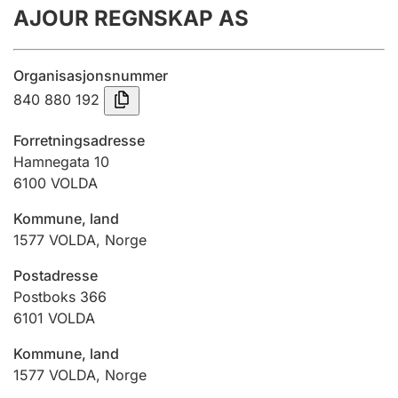
AJOUR REGNSKAP AS
Årsregnskap
Innsending og forsinkelsesgebyr
Organisasjonsnummer
840 880 192
Tinglysing
Forretningsadresse
Hamnegata 10
6100
VOLDA
Jeger
Betaling og jegeravgiftskort
Kommune, land
1577
VOLDA
,
Norge
Ektepaktveileder
Postadresse
Postboks 366
6101
VOLDA
Offentlig sektor
Kommune, land
1577
VOLDA
,
Norge