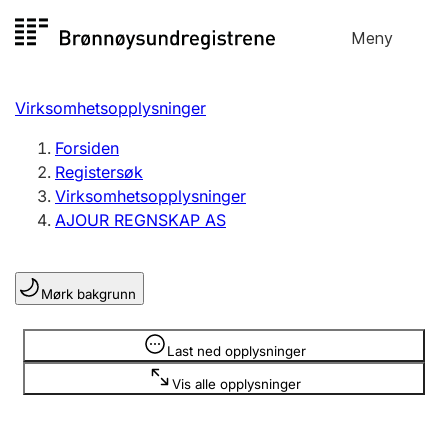
Hopp
Meny
Registersøk
til
Søk
Velg språk
innhold
Virksomhetsopplysninger
Aksjeselskap
Registrere, endre, slette
Forsiden
Registersøk
Virksomhetsopplysninger
Enkeltpersonforetak
AJOUR REGNSKAP AS
Registrere, endre, slette
Mørk bakgrunn
Lag og forening
Registrere, endre, slette
Opplysninger er skjult
Last ned opplysninger
Vis alle opplysninger
Flere organisasjonsformer