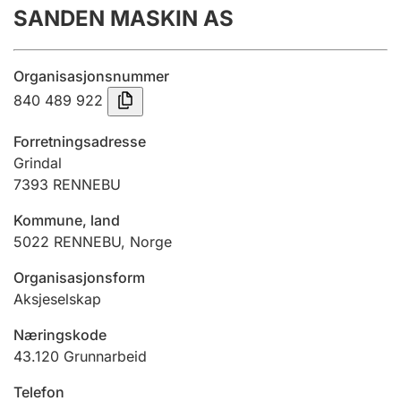
SANDEN MASKIN AS
Årsregnskap
Innsending og forsinkelsesgebyr
Organisasjonsnummer
840 489 922
Tinglysing
Forretningsadresse
Grindal
7393
RENNEBU
Jeger
Betaling og jegeravgiftskort
Kommune, land
5022
RENNEBU
,
Norge
Ektepaktveileder
Organisasjonsform
Aksjeselskap
Næringskode
Offentlig sektor
43.120
Grunnarbeid
Telefon