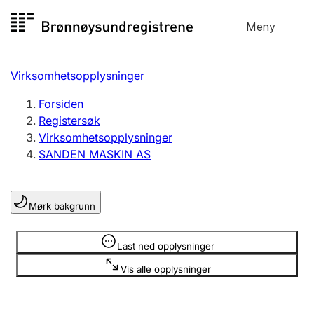
Hopp
Meny
Registersøk
til
Søk
Velg språk
innhold
Virksomhetsopplysninger
Aksjeselskap
Registrere, endre, slette
Forsiden
Registersøk
Virksomhetsopplysninger
Enkeltpersonforetak
SANDEN MASKIN AS
Registrere, endre, slette
Mørk bakgrunn
Lag og forening
Registrere, endre, slette
Opplysninger er skjult
Last ned opplysninger
Vis alle opplysninger
Flere organisasjonsformer