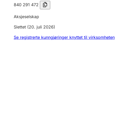
840 291 472
Aksjeselskap
Slettet
(20. juli 2026)
Se registrerte kunngjøringer knyttet til virksomheten