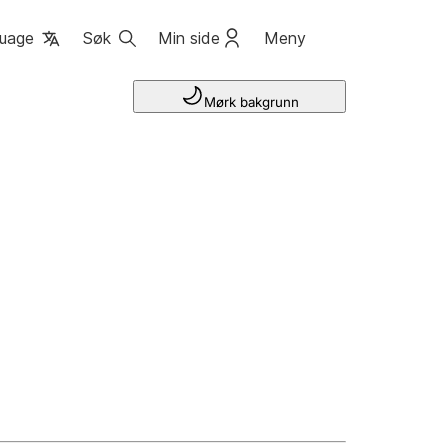
uage
Søk
Min side
Meny
Mørk bakgrunn