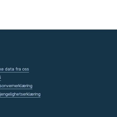
ke data fra oss
S
sonvernerklæring
gjengelighetserklæring