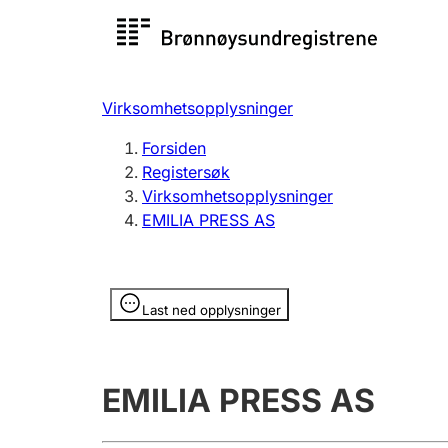
Registersøk
Aksjesel
Registrer
Virksomhetsopplysninger
Lag og forening
Flere
Forsiden
Registrere, endre, slette
organisa
Registersøk
Virksomhetsopplysninger
EMILIA PRESS AS
Tinglysing
Jeger
Betaling 
Opplysninger er skjult
Last ned opplysninger
Offentlig sektor
Andre t
EMILIA PRESS AS