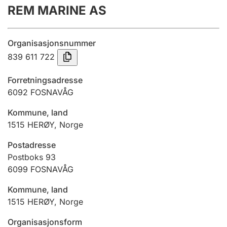
REM MARINE AS
Årsregnskap
Innsending og forsinkelsesgebyr
Organisasjonsnummer
839 611 722
Tinglysing
Forretningsadresse
6092
FOSNAVÅG
Jeger
Kommune, land
Betaling og jegeravgiftskort
1515
HERØY
,
Norge
Postadresse
Ektepaktveileder
Postboks 93
6099
FOSNAVÅG
Kommune, land
Offentlig sektor
1515
HERØY
,
Norge
Organisasjonsform