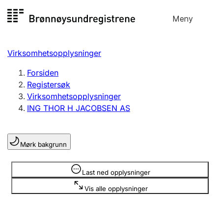
Hopp
Meny
Registersøk
til
Søk
Velg språk
innhold
Virksomhetsopplysninger
Aksjeselskap
Registrere, endre, slette
Forsiden
Registersøk
Virksomhetsopplysninger
Enkeltpersonforetak
ING THOR H JACOBSEN AS
Registrere, endre, slette
Mørk bakgrunn
Lag og forening
Registrere, endre, slette
Opplysninger er skjult
Last ned opplysninger
Vis alle opplysninger
Flere organisasjonsformer