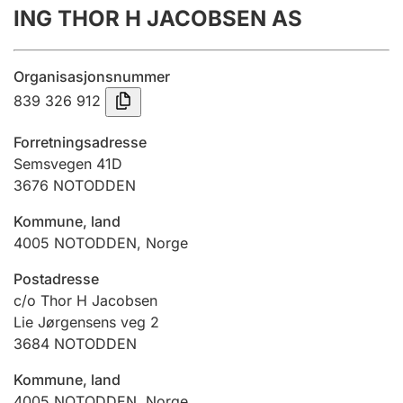
ING THOR H JACOBSEN AS
Årsregnskap
Innsending og forsinkelsesgebyr
Organisasjonsnummer
839 326 912
Tinglysing
Forretningsadresse
Semsvegen 41D
3676
NOTODDEN
Jeger
Betaling og jegeravgiftskort
Kommune, land
4005
NOTODDEN
,
Norge
Ektepaktveileder
Postadresse
c/o Thor H Jacobsen
Lie Jørgensens veg 2
3684
NOTODDEN
Offentlig sektor
Kommune, land
4005
NOTODDEN
,
Norge