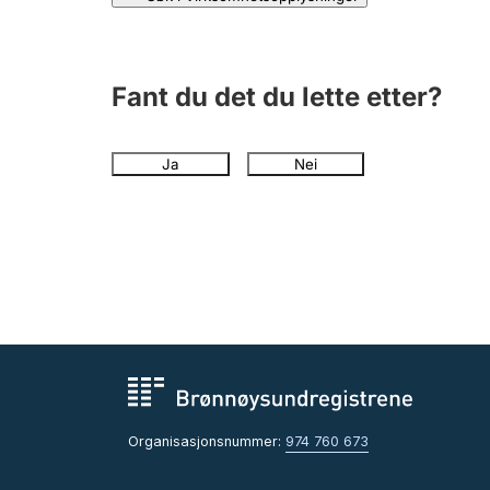
Fant du det du lette etter?
Ja
Nei
Organisasjonsnummer:
974 760 673