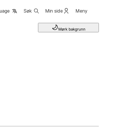
uage
Søk
Min side
Meny
Mørk bakgrunn