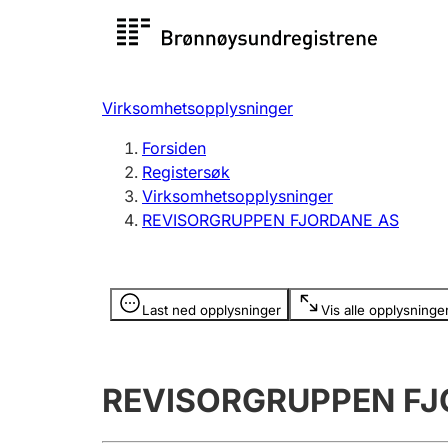
Registersøk
Aksjesel
Registrer
Virksomhetsopplysninger
Lag og forening
Flere
Forsiden
Registrere, endre, slette
organisa
Registersøk
Virksomhetsopplysninger
REVISORGRUPPEN FJORDANE AS
Tinglysing
Jeger
Betaling 
Opplysninger er skjult
Last ned opplysninger
Vis alle opplysninge
Offentlig sektor
Andre t
REVISORGRUPPEN FJ