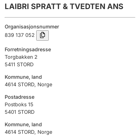
LAIBRI SPRATT & TVEDTEN ANS
Årsregnskap
Innsending og forsinkelsesgebyr
Organisasjonsnummer
839 137 052
Tinglysing
Forretningsadresse
Torgbakken 2
5411
STORD
Jeger
Betaling og jegeravgiftskort
Kommune, land
4614
STORD
,
Norge
Ektepaktveileder
Postadresse
Postboks 15
5401
STORD
Offentlig sektor
Kommune, land
4614
STORD
,
Norge