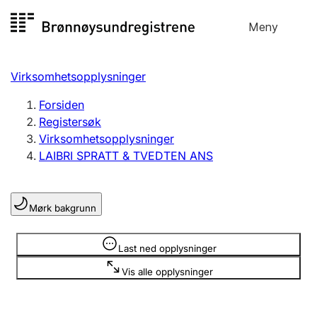
Hopp
Meny
Registersøk
til
Søk
Velg språk
innhold
Virksomhetsopplysninger
Aksjeselskap
Registrere, endre, slette
Forsiden
Registersøk
Virksomhetsopplysninger
Enkeltpersonforetak
LAIBRI SPRATT & TVEDTEN ANS
Registrere, endre, slette
Mørk bakgrunn
Lag og forening
Registrere, endre, slette
Opplysninger er skjult
Last ned opplysninger
Vis alle opplysninger
Flere organisasjonsformer