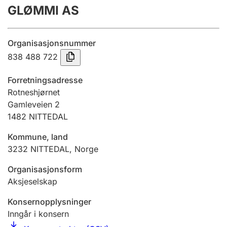
GLØMMI AS
Årsregnskap
Innsending og forsinkelsesgebyr
Organisasjonsnummer
838 488 722
Tinglysing
Forretningsadresse
Rotneshjørnet
Gamleveien 2
Jeger
1482
NITTEDAL
Betaling og jegeravgiftskort
Kommune, land
3232
NITTEDAL
,
Norge
Ektepaktveileder
Organisasjonsform
Aksjeselskap
Offentlig sektor
Konsernopplysninger
Inngår i konsern