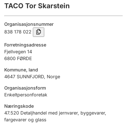
TACO Tor Skarstein
Årsregnskap
Innsending og forsinkelsesgebyr
Organisasjonsnummer
838 178 022
Tinglysing
Forretningsadresse
Fjellvegen 14
6800
FØRDE
Jeger
Betaling og jegeravgiftskort
Kommune, land
4647
SUNNFJORD
,
Norge
Ektepaktveileder
Organisasjonsform
Enkeltpersonforetak
Næringskode
Offentlig sektor
47.520
Detaljhandel med jernvarer, byggevarer,
fargevarer og glass