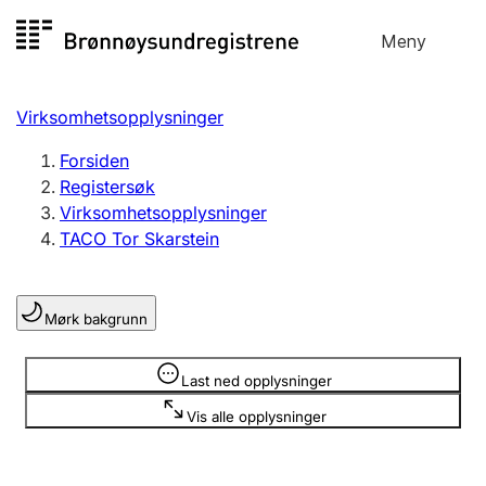
Hopp
Meny
Registersøk
til
Søk
Velg språk
innhold
Virksomhetsopplysninger
Aksjeselskap
Registrere, endre, slette
Forsiden
Registersøk
Virksomhetsopplysninger
Enkeltpersonforetak
TACO Tor Skarstein
Registrere, endre, slette
Mørk bakgrunn
Lag og forening
Registrere, endre, slette
Opplysninger er skjult
Last ned opplysninger
Vis alle opplysninger
Flere organisasjonsformer