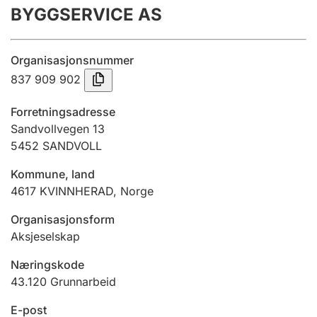
BYGGSERVICE AS
Årsregnskap
Innsending og forsinkelsesgebyr
Organisasjonsnummer
837 909 902
Tinglysing
Forretningsadresse
Sandvollvegen 13
5452
SANDVOLL
Jeger
Betaling og jegeravgiftskort
Kommune, land
4617
KVINNHERAD
,
Norge
Ektepaktveileder
Organisasjonsform
Aksjeselskap
Næringskode
Offentlig sektor
43.120
Grunnarbeid
E-post