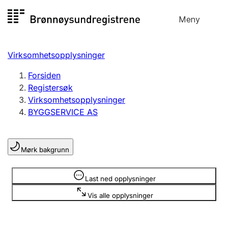
Hopp
Meny
Registersøk
til
Søk
Velg språk
innhold
Virksomhetsopplysninger
Aksjeselskap
Registrere, endre, slette
Forsiden
Registersøk
Virksomhetsopplysninger
Enkeltpersonforetak
BYGGSERVICE AS
Registrere, endre, slette
Mørk bakgrunn
Lag og forening
Registrere, endre, slette
Opplysninger er skjult
Last ned opplysninger
Vis alle opplysninger
Flere organisasjonsformer