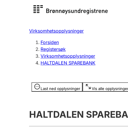
Registersøk
Aksjesel
Registrer
Virksomhetsopplysninger
Lag og forening
Flere
Forsiden
Registrere, endre, slette
organisa
Registersøk
Virksomhetsopplysninger
HALTDALEN SPAREBANK
Tinglysing
Jeger
Betaling 
Opplysninger er skjult
Last ned opplysninger
Vis alle opplysninge
Offentlig sektor
Andre t
HALTDALEN SPAREB