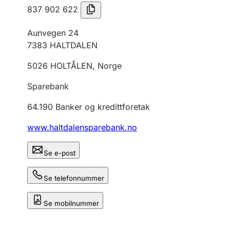
837 902 622
Aunvegen 24
7383
HALTDALEN
5026
HOLTÅLEN
,
Norge
Sparebank
64.190
Banker og kredittforetak
www.haltdalensparebank.no
Se e-post
Se telefonnummer
Se mobilnummer