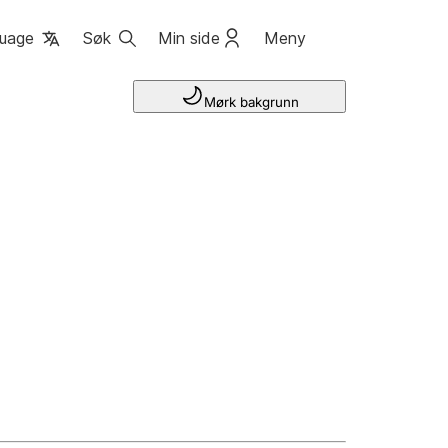
uage
Søk
Min side
Meny
Mørk bakgrunn