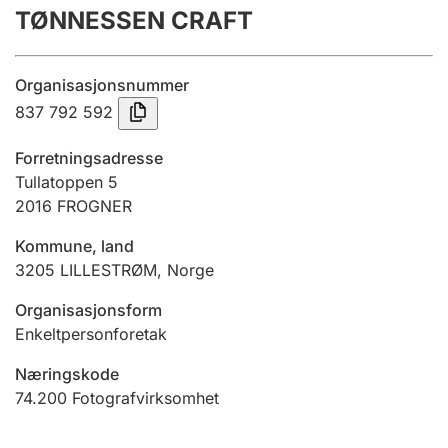
TØNNESSEN CRAFT
Årsregnskap
Innsending og forsinkelsesgebyr
Organisasjonsnummer
837 792 592
Tinglysing
Forretningsadresse
Tullatoppen 5
2016
FROGNER
Jeger
Betaling og jegeravgiftskort
Kommune, land
3205
LILLESTRØM
,
Norge
Ektepaktveileder
Organisasjonsform
Enkeltpersonforetak
Næringskode
Offentlig sektor
74.200
Fotografvirksomhet