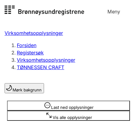
Hopp
Meny
Registersøk
til
Søk
Velg språk
innhold
Virksomhetsopplysninger
Aksjeselskap
Registrere, endre, slette
Forsiden
Registersøk
Virksomhetsopplysninger
Enkeltpersonforetak
TØNNESSEN CRAFT
Registrere, endre, slette
Mørk bakgrunn
Lag og forening
Registrere, endre, slette
Opplysninger er skjult
Last ned opplysninger
Vis alle opplysninger
Flere organisasjonsformer