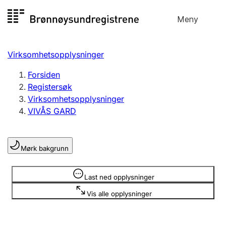
Hopp
Meny
Registersøk
til
Søk
Velg språk
innhold
Virksomhetsopplysninger
Aksjeselskap
Registrere, endre, slette
Forsiden
Registersøk
Virksomhetsopplysninger
Enkeltpersonforetak
VIVÅS GARD
Registrere, endre, slette
Mørk bakgrunn
Lag og forening
Registrere, endre, slette
Opplysninger er skjult
Last ned opplysninger
Vis alle opplysninger
Flere organisasjonsformer