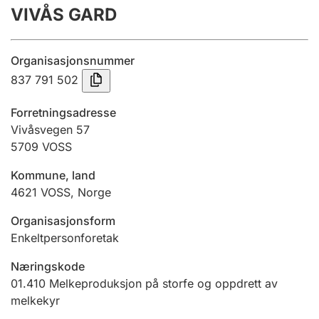
VIVÅS GARD
Årsregnskap
Innsending og forsinkelsesgebyr
Organisasjonsnummer
837 791 502
Tinglysing
Forretningsadresse
Vivåsvegen 57
5709
VOSS
Jeger
Betaling og jegeravgiftskort
Kommune, land
4621
VOSS
,
Norge
Ektepaktveileder
Organisasjonsform
Enkeltpersonforetak
Næringskode
Offentlig sektor
01.410
Melkeproduksjon på storfe og oppdrett av
melkekyr