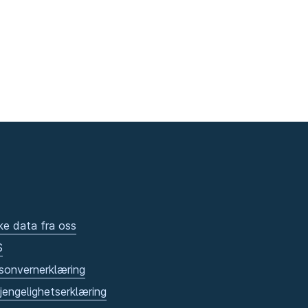
ke data fra oss
S
sonvernerklæring
gjengelighetserklæring