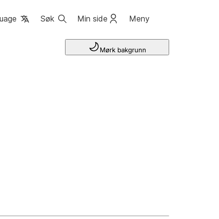
uage
Søk
Min side
Meny
Mørk bakgrunn