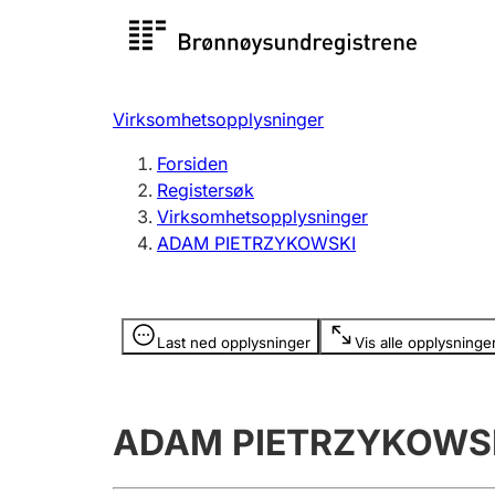
Registersøk
Aksjesel
Registrer
Virksomhetsopplysninger
Lag og forening
Flere
Forsiden
Registrere, endre, slette
organisa
Registersøk
Virksomhetsopplysninger
ADAM PIETRZYKOWSKI
Tinglysing
Jeger
Betaling 
Opplysninger er skjult
Last ned opplysninger
Vis alle opplysninge
Offentlig sektor
Andre t
ADAM PIETRZYKOWS