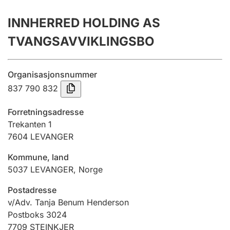
Årsregnskap
INNHERRED HOLDING AS
Innsending og forsinkelsesgebyr
TVANGSAVVIKLINGSBO
Tinglysing
Organisasjonsnummer
837 790 832
Jeger
Forretningsadresse
Betaling og jegeravgiftskort
Trekanten 1
7604
LEVANGER
Kommune, land
Ektepaktveileder
5037
LEVANGER
,
Norge
Postadresse
Offentlig sektor
v/Adv. Tanja Benum Henderson
Postboks 3024
7709
STEINKJER