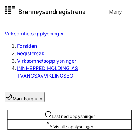
Hopp
Meny
Registersøk
til
Søk
Velg språk
innhold
Virksomhetsopplysninger
Aksjeselskap
Registrere, endre, slette
Forsiden
Registersøk
Virksomhetsopplysninger
Enkeltpersonforetak
INNHERRED HOLDING AS
Registrere, endre, slette
TVANGSAVVIKLINGSBO
Lag og forening
Mørk bakgrunn
Registrere, endre, slette
Opplysninger er skjult
Last ned opplysninger
Flere organisasjonsformer
Vis alle opplysninger