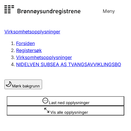
Hopp
Meny
Registersøk
til
Søk
Velg språk
innhold
Virksomhetsopplysninger
Aksjeselskap
Registrere, endre, slette
Forsiden
Registersøk
Virksomhetsopplysninger
Enkeltpersonforetak
NIDELVEN SUBSEA AS TVANGSAVVIKLINGSBO
Registrere, endre, slette
Mørk bakgrunn
Lag og forening
Registrere, endre, slette
Opplysninger er skjult
Last ned opplysninger
Vis alle opplysninger
Flere organisasjonsformer