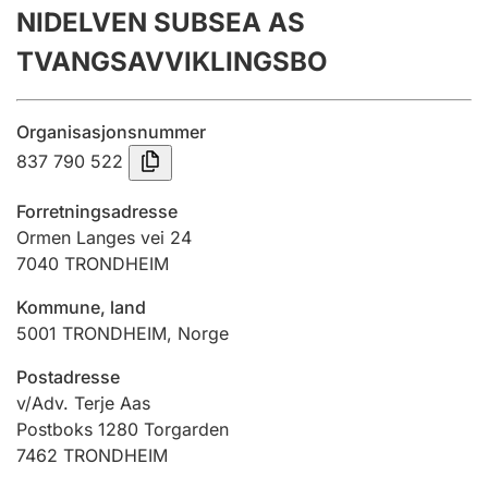
NIDELVEN SUBSEA AS
Årsregnskap
TVANGSAVVIKLINGSBO
Innsending og forsinkelsesgebyr
Organisasjonsnummer
Tinglysing
837 790 522
Forretningsadresse
Jeger
Ormen Langes vei 24
Betaling og jegeravgiftskort
7040
TRONDHEIM
Kommune, land
5001
TRONDHEIM
,
Norge
Ektepaktveileder
Postadresse
v/Adv. Terje Aas
Offentlig sektor
Postboks 1280 Torgarden
7462
TRONDHEIM