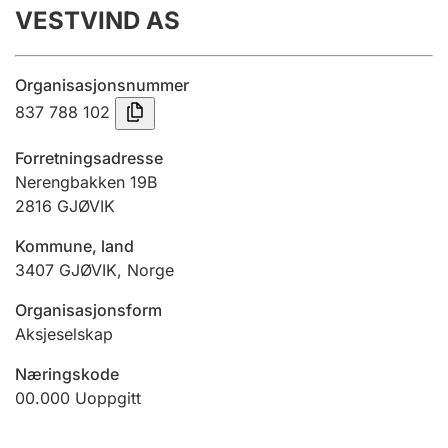
VESTVIND AS
Årsregnskap
Innsending og forsinkelsesgebyr
Organisasjonsnummer
837 788 102
Tinglysing
Forretningsadresse
Nerengbakken 19B
2816
GJØVIK
Jeger
Betaling og jegeravgiftskort
Kommune, land
3407
GJØVIK
,
Norge
Ektepaktveileder
Organisasjonsform
Aksjeselskap
Næringskode
Offentlig sektor
00.000
Uoppgitt