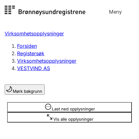
Hopp
Meny
Registersøk
til
Søk
Velg språk
innhold
Virksomhetsopplysninger
Aksjeselskap
Registrere, endre, slette
Forsiden
Registersøk
Virksomhetsopplysninger
Enkeltpersonforetak
VESTVIND AS
Registrere, endre, slette
Mørk bakgrunn
Lag og forening
Registrere, endre, slette
Opplysninger er skjult
Last ned opplysninger
Vis alle opplysninger
Flere organisasjonsformer