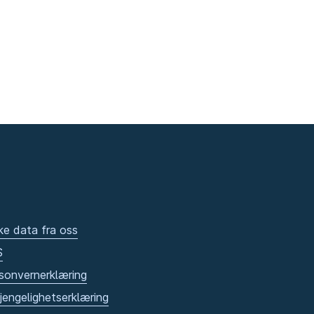
ke data fra oss
S
sonvernerklæring
gjengelighetserklæring