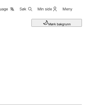
uage
Søk
Min side
Meny
Mørk bakgrunn