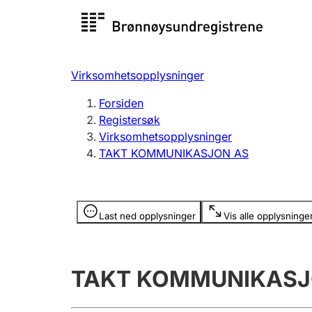
Registersøk
Aksjesel
Registrer
Virksomhetsopplysninger
Lag og forening
Flere
Forsiden
Registrere, endre, slette
organisa
Registersøk
Virksomhetsopplysninger
TAKT KOMMUNIKASJON AS
Tinglysing
Jeger
Betaling 
Opplysninger er skjult
Last ned opplysninger
Vis alle opplysninge
Offentlig sektor
Andre t
TAKT KOMMUNIKASJ