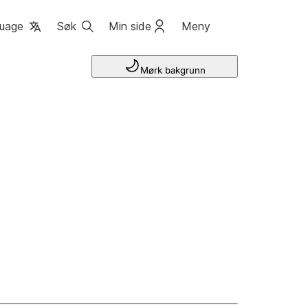
uage
Søk
Min side
Meny
Mørk bakgrunn