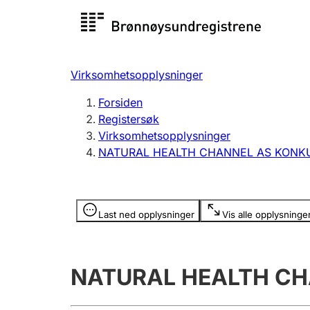
Registersøk
Aksjesel
Registrer
Virksomhetsopplysninger
Lag og forening
Flere
Forsiden
Registrere, endre, slette
organisa
Registersøk
Virksomhetsopplysninger
NATURAL HEALTH CHANNEL AS KONK
Tinglysing
Jeger
Betaling 
Opplysninger er skjult
Last ned opplysninger
Vis alle opplysninge
Offentlig sektor
Andre t
NATURAL HEALTH C