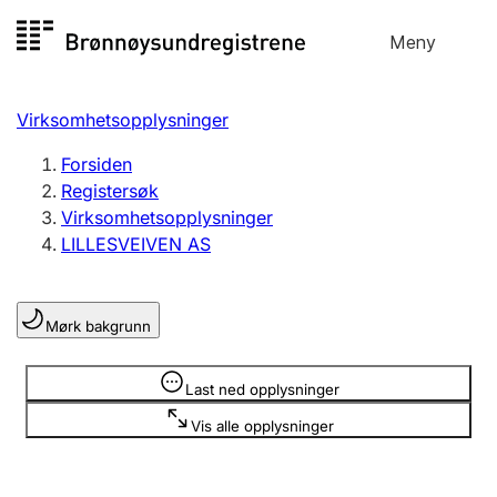
Hopp
Meny
Registersøk
til
Søk
Velg språk
innhold
Virksomhetsopplysninger
Aksjeselskap
Registrere, endre, slette
Forsiden
Registersøk
Virksomhetsopplysninger
Enkeltpersonforetak
LILLESVEIVEN AS
Registrere, endre, slette
Mørk bakgrunn
Lag og forening
Registrere, endre, slette
Opplysninger er skjult
Last ned opplysninger
Vis alle opplysninger
Flere organisasjonsformer