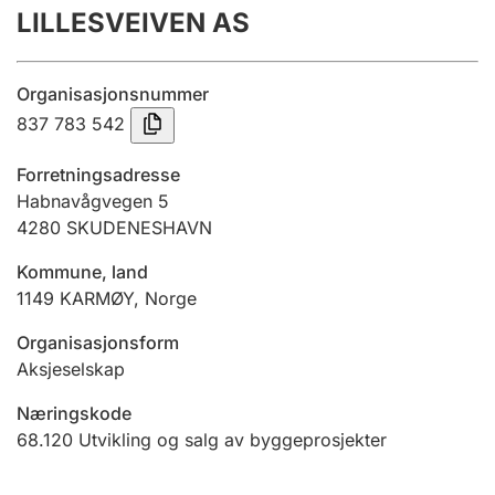
LILLESVEIVEN AS
Årsregnskap
Innsending og forsinkelsesgebyr
Organisasjonsnummer
837 783 542
Tinglysing
Forretningsadresse
Habnavågvegen 5
4280
SKUDENESHAVN
Jeger
Betaling og jegeravgiftskort
Kommune, land
1149
KARMØY
,
Norge
Ektepaktveileder
Organisasjonsform
Aksjeselskap
Næringskode
Offentlig sektor
68.120
Utvikling og salg av byggeprosjekter