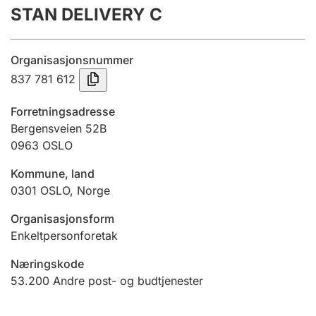
STAN DELIVERY C
Årsregnskap
Innsending og forsinkelsesgebyr
Organisasjonsnummer
837 781 612
Tinglysing
Forretningsadresse
Bergensveien 52B
0963
OSLO
Jeger
Betaling og jegeravgiftskort
Kommune, land
0301
OSLO
,
Norge
Ektepaktveileder
Organisasjonsform
Enkeltpersonforetak
Næringskode
Offentlig sektor
53.200
Andre post- og budtjenester