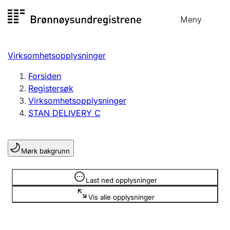
Hopp
Meny
Registersøk
til
Søk
Velg språk
innhold
Virksomhetsopplysninger
Aksjeselskap
Registrere, endre, slette
Forsiden
Registersøk
Virksomhetsopplysninger
Enkeltpersonforetak
STAN DELIVERY C
Registrere, endre, slette
Mørk bakgrunn
Lag og forening
Registrere, endre, slette
Opplysninger er skjult
Last ned opplysninger
Vis alle opplysninger
Flere organisasjonsformer